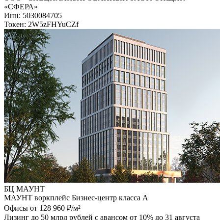
«СФЕРА»
Инн: 5030084705
Токен: 2W5zFHYuCZf
БЦ МАУНТ
МАУНТ воркплейс Бизнес-центр класса А
Офисы от 128 960 ₽/м²
Лизинг до 50 млрд рублей с авансом от 10% до 31 августа