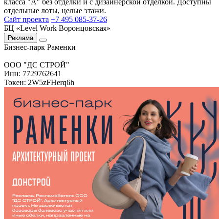
класса "А" без отделки и с дизайнерской отделкой. Доступны
отдельные лоты, целые этажи.
Сайт проекта
+7 495 085-37-26
БЦ «Level Work Воронцовская»‎
Реклама
Бизнес-парк Раменки
ООО "ДС СТРОЙ"
Инн: 7729762641
Токен: 2W5zFHerq6h