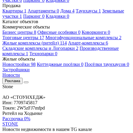
участки 0
Паркинг 0
Кладовки 0
Продажа
Квартиры 1
Апартаменты 0
Дома 4
Таунхаусы 1
Земельные
участки 1
Паркинг 0
Кладовки 0
Каталог объектов
Коммерческие объекты
Бизнес центры 8
Офисные особняки 0
Коворкинги 0
Торговые центры 17
Многофункциональные комплексы 2
Жилые комплексы (ритейл) 114
Апарт-комплексы 6
Складские комплексы и Логопарки 2
Производственные
комплексы 1
Технопарки 0
Жилые объекты
Новостройки 98
Коттеджные посёлки 0
Посёлки таунхаусов 0
Застройщики
Новости
Реклама
Stone
АО «СТОУНХЕДЖ»
Инн: 7709745817
Токен: 2W5zFJ7mfpd
Ритейл на Ходынке
Рассрочка 0%
STONE
Новости недвижимости в нашем TG канале